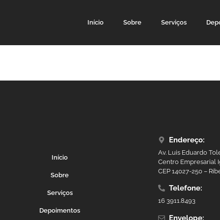
Início
Sobre
Serviços
Dep
Endereço:
Av. Luis Eduardo Tol
Início
Centro Empresarial I
CEP 14027-250 – Ribe
Sobre
Telefone:
Serviços
16 3911.8493
Depoimentos
Envelope: