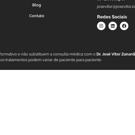
Blog
josevitor@josevitorz
Contato
Redes Sociais
nformativo e não substituem a consulta médica com o
Dr. José Vitor Zanar
dos tratamentos podem variar de paciente para paciente.