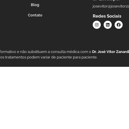
Blog
josevitor@josevitorz
Contato
Redes Sociais
nformativo e não substituem a consulta médica com o
Dr. José Vitor Zanar
dos tratamentos podem variar de paciente para paciente.