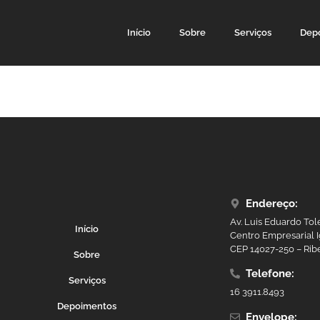
Início
Sobre
Serviços
Dep
Endereço:
Av. Luis Eduardo Tol
Início
Centro Empresarial I
CEP 14027-250 – Ribe
Sobre
Telefone:
Serviços
16 3911.8493
Depoimentos
Envelope: